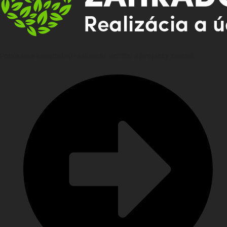
Ponúkame kompletnú realizáciu, údržbu a projekty záhrad.