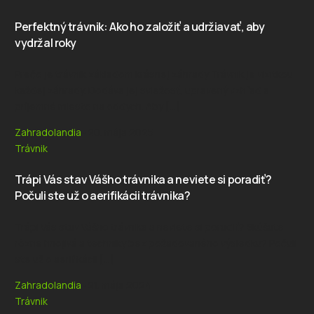
Perfektný trávnik: Ako ho založiť a udržiavať, aby
vydržal roky
Prečo je trávnik základom krásnej záhrady Trávnik je vizitkou
každej záhrady. Dodáva jej sviežosť, upravený vzhľad a
príjemné miesto na oddych. Aby […]
Zahradolandia
20. mája 2025
Trávnik
Trápi Vás stav Vášho trávnika a neviete si poradiť?
Počuli ste už o aerifikácii trávnika?
Trápi Vás stav Vášho trávnika a neviete si poradiť? Skúšate
rôzne hnojivá a techniky bez požadovaného výsledku? Počuli
ste už o aerifikácii […]
Zahradolandia
21. mája 2024
Trávnik