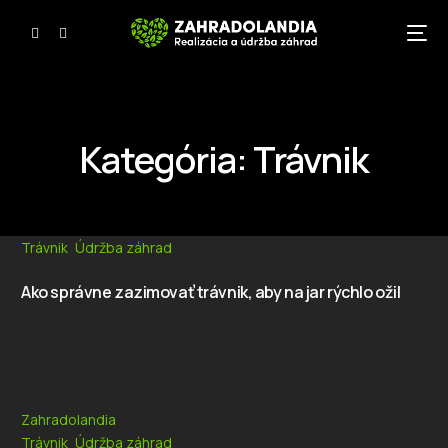
Kategória:
Trávnik
Trávnik
,
Údržba záhrad
Ako správne zazimovať trávnik, aby na jar rýchlo ožil
Úvod Trávnik počas sezóny dostáva poriadne zabrať. Ak ho
na jeseň necháme bez starostlivosti, na jar nás môže privítať
zažltnutá alebo preriedená […]
Zahradolandia
14. októbra 2025
Trávnik
,
Údržba záhrad