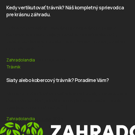
Kedy vertikutovať trávnik? Náš kompletný sprievodca
pre krásnu záhradu.
Túžite po hustejšom, zelenšom a odolnejšom trávniku?
Nezabudnite medzi vaše pravidelné záhradkárske úlohy
zaradiť vertikutáciu trávnika. Tento čistiaci proces pomáha s
odstraňovaním […]
Zahradolandia
20. mája 2024
Trávnik
Siaty alebo kobercový trávnik? Poradíme Vám?
Ak ste sa rozhodli vybudovať si krásny trávnik, v zásade máte
dve možnosti. Buď položíte hotový koberec, alebo trávnik
vysejete. Ktorá možnosť je […]
Zahradolandia
3. mája 2024